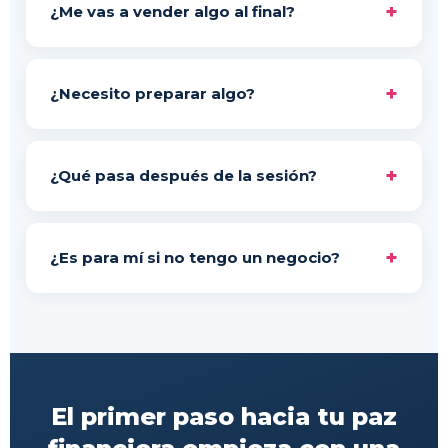
+
¿Me vas a vender algo al final?
cualquier decisión. Esta sesión tiene un valor real de
$1,624 MXN, y entras sin costo por agendar desde
Al terminar, si creo que puedo ayudarte más con
esta página.
alguno de mis programas, te lo cuento. Si no eres
+
¿Necesito preparar algo?
candidata, también te lo digo. No hay presión.
Solo llegar con disposición de ser honesta sobre tu
situación financiera. Entre más abierta llegues, más
+
¿Qué pasa después de la sesión?
útil será la sesión.
Recibes un resumen de los puntos principales y una
recomendación personalizada de siguiente paso. Si
+
¿Es para mí si no tengo un negocio?
decides continuar trabajando conmigo, te cuento
las opciones.
Sí. Trabajo con mujeres que trabajan en empresa y
con emprendedoras. El trabajo emocional con el
dinero aplica para las dos.
El primer paso hacia tu paz