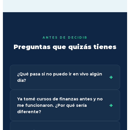
ANTES DE DECIDIR
Preguntas que quizás tienes
¿Qué pasa si no puedo ir en vivo algún
día?
Las sesiones en vivo NO se graban — y eso es
Ya tomé cursos de finanzas antes y no
intencional. El Money Map crea un espacio
me funcionaron. ¿Por qué sería
seguro donde las participantes comparten sus
diferente?
números reales, sus emociones y su historia con
el dinero. Para que ese espacio funcione,
Porque la mayoría de los cursos enseñan
necesita privacidad. Lo que pase en el Money