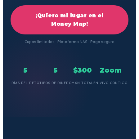
¡Quiero mi lugar en el
Money Map!
Cupos limitados · Plataforma NAS · Pago seguro
5
5
$300
Zoom
DÍAS DEL RETO
TIPOS DE DINERO
MXN TOTAL
EN VIVO CONTIGO