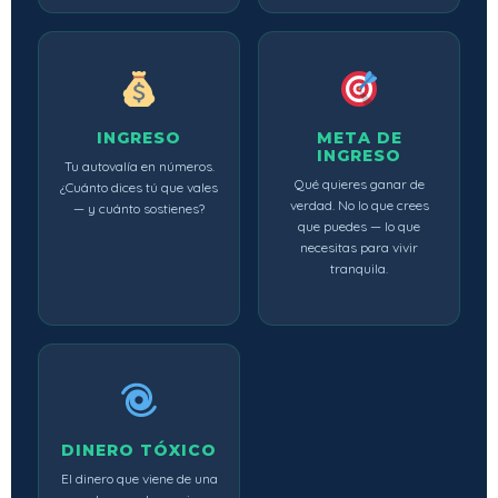
INGRESO
META DE
INGRESO
Tu autovalía en números.
Qué quieres ganar de
¿Cuánto dices tú que vales
verdad. No lo que crees
— y cuánto sostienes?
que puedes — lo que
necesitas para vivir
tranquila.
DINERO TÓXICO
El dinero que viene de una