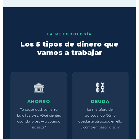
LA METODOLOGÍA
Los 5 tipos de dinero que
vamos a trabajar
AHORRO
DEUDA
Tu seguridad. La tierra
La metáfora del
bajo tus pies. ¿Qué sientes
autocastigo. Cómo
cuando lo ves — o cuando
quedarte atrapada en ella
no está?
y cómo empezar a salir.