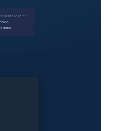
las monedas?"
es
rechos
l autor.