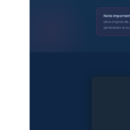
Nota important
obra original de
pertenecen al aut