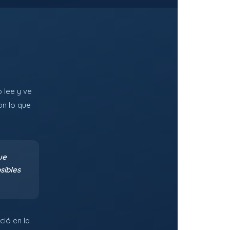
 lee y ve
on lo que
ue
sibles
ció en la