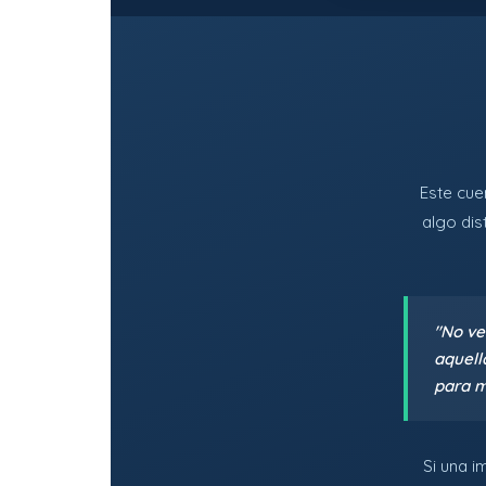
Este cue
algo dis
"No ve
aquell
para m
Si una i