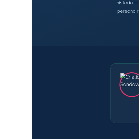
historia 
persona r