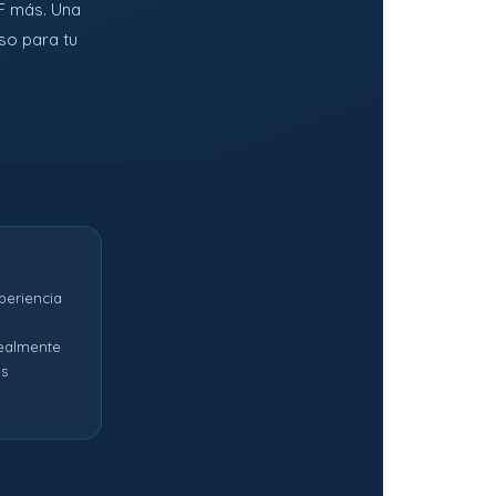
F más. Una
so para tu
periencia
ealmente
os